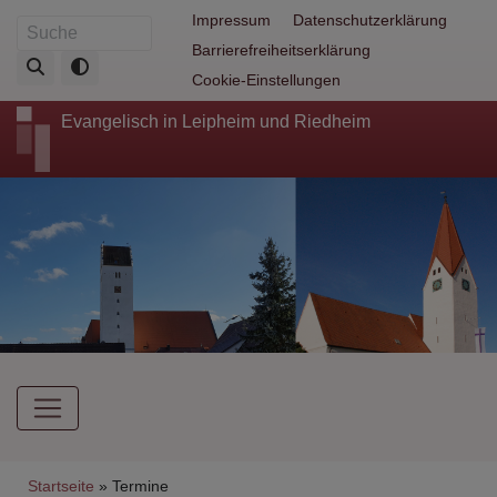
Direkt
Fußbereichsmenü
Impressum
Datenschutzerklärung
Suche
zum
Barrierefreiheitserklärung
Inhalt
Cookie-Einstellungen
Evangelisch in Leipheim und Riedheim
Hauptnavigation
Breadcrumb
Startseite
Termine