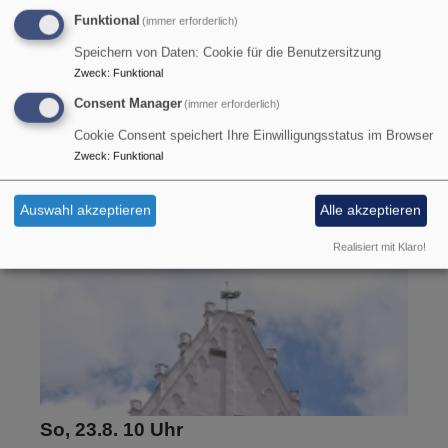
Funktional
(immer erforderlich)
So, 23.8. 9 Uhr
Speichern von Daten: Cookie für die Benutzersitzung
Gottesdienst
Zweck
:
Funktional
Predigtreihe
Consent Manager
(immer erforderlich)
Pfarrer Marcus Reichel
Riedheim
Ambrosiuskirche Riedheim
Cookie Consent speichert Ihre Einwilligungsstatus im Browser
Zweck
:
Funktional
Auswahl akzeptieren
Alle akzeptieren
Realisiert mit Klaro!
So, 23.8. 10 Uhr