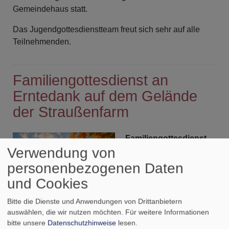
Gemeindehaus statt.
Das Jugendgottesdienstteam freut sich sehr auf alle
Teilnehmenden.
Familiengottesdienst an
Erntedank auf dem Gelände
der Straußenfarm
Familiengottesdienst
Verwendung von
an Erntedank auf der
Straußenfarm Leipheim
personenbezogenen Daten
und Cookies
Die Evangelisch-
Lutherische Pfarrei
Bitte die Dienste und Anwendungen von Drittanbietern
Leipheim-Riedheim lädt
auswählen, die wir nutzen möchten.
Für weitere Informationen
herzlich zum
bitte unsere
Datenschutzhinweise
lesen.