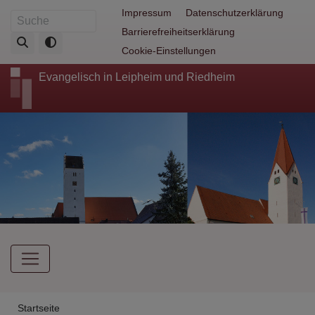
Direkt
Fußbereichsmenü
Impressum
Datenschutzerklärung
Suche
zum
Barrierefreiheitserklärung
Inhalt
Cookie-Einstellungen
Evangelisch in Leipheim und Riedheim
Hauptnavigation
Breadcrumb
Startseite