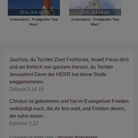
So, 30.8. 9 Uhr
So, 30.8. 10 Uhr
Gottesdienst : Predigtreihe "Star
Gottesdienst : Predigtreihe "Star
Wars"
Wars"
Jauchze, du Tochter Zion! Frohlocke, Israel! Freue dich
und sei fröhlich von ganzem Herzen, du Tochter
Jerusalem! Denn der HERR hat deine Strafe
weggenommen.
Zefanja 3,14-15
Christus ist gekommen und hat im Evangelium Frieden
verkündigt euch, die ihr fern wart, und Frieden denen,
die nahe waren.
Epheser 2,17
© Evangelische Brüder-Unität –
Herrnhuter Brüdergemeine