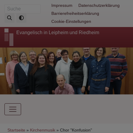
Direkt
Fußbereichsmenü
Impressum
Datenschutzerklärung
Suche
zum
Barrierefreiheitserklärung
Inhalt
Cookie-Einstellungen
Evangelisch in Leipheim und Riedheim
Hauptnavigation
Breadcrumb
Startseite
Kirchenmusik
Chor "Konfusion"