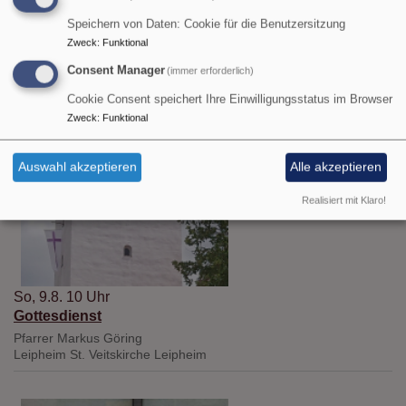
Speichern von Daten: Cookie für die Benutzersitzung
Zweck
:
Funktional
Consent Manager
(immer erforderlich)
Cookie Consent speichert Ihre Einwilligungsstatus im Browser
Zweck
:
Funktional
Auswahl akzeptieren
Alle akzeptieren
Realisiert mit Klaro!
So, 9.8. 10 Uhr
Gottesdienst
Pfarrer Markus Göring
Leipheim
St. Veitskirche Leipheim