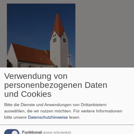
Verwendung von
personenbezogenen Daten
So, 9.8. 9 Uhr
und Cookies
Gottesdienst
Pfarrer Markus Göring
Bitte die Dienste und Anwendungen von Drittanbietern
Riedheim
Ambrosiuskirche Riedheim
auswählen, die wir nutzen möchten.
Für weitere Informationen
bitte unsere
Datenschutzhinweise
lesen.
Funktional
(immer erforderlich)