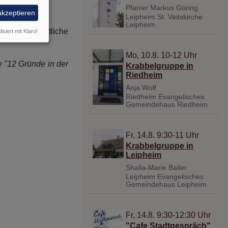
iligten.
Pfarrer Markus Göring
akzeptieren
Leipheim
St. Veitskirche
Leipheim
tweite christliche
isiert mit Klaro!
Mo, 10.8. 10-12 Uhr
e "12 Gründe in der
Krabbelgruppe in
Riedheim
Anja Wolf
Riedheim
Evangelisches
Gemeindehaus Riedheim
Fr, 14.8. 9:30-11 Uhr
Krabbelgruppe in
Leipheim
Shaila-Marie Bailer
Leipheim
Evangelisches
Gemeindehaus Leipheim
Fr, 14.8. 9:30-12:30 Uhr
"Cafe Stadtgespräch"