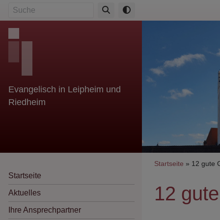
Direkt
Suche
zum
Inhalt
Evangelisch in Leipheim und
Riedheim
Breadcr
Startseite
12 gute 
Startseite
12 gut
Aktuelles
Ihre Ansprechpartner