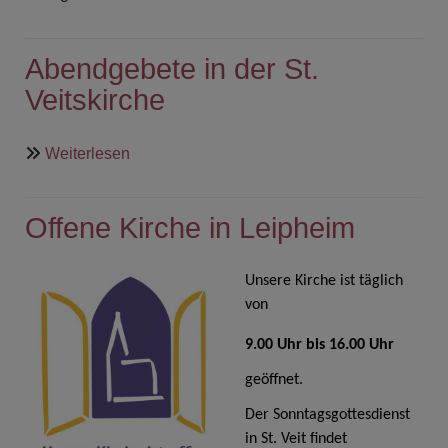
Abendgebete in der St.
Veitskirche
über
Weiterlesen
Abendgebete
in
Offene Kirche in Leipheim
der
St.
Veitskirche
Unsere Kirche ist täglich
von
9.00 Uhr bis 16.00 Uhr
geöffnet.
Der Sonntagsgottesdienst
in St. Veit findet