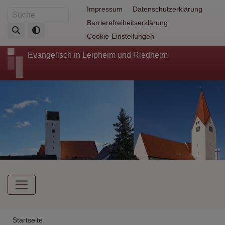
Direkt
Fußbereichsmenü
Impressum
Datenschutzerklärung
Suche
zum
Barrierefreiheitserklärung
Inhalt
Cookie-Einstellungen
Evangelisch in Leipheim und Riedheim
Hauptnavigation
Breadcrumb
Startseite